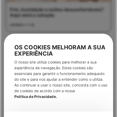
Frio, humidade e noites desconfortáveis?
Aqui está a solução
LER MAIS
OS COOKIES MELHORAM A SUA
EXPERIÊNCIA
O nosso site utiliza cookies para melhorar a sua
experiência de navegação. Estes cookies são
essenciais para garantir o funcionamento adequado
do site e para nos ajudar a entender como o utiliza.
Prepare a sua casa para o verão com
Ao continuar a usar o nosso site, concorda com o uso
soluções AVAC
de cookies de acordo com a nossa
Política de Privacidade.
LER MAIS